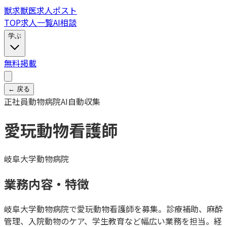
獣
求
獣医求人ポスト
TOP
求人一覧
AI相談
学ぶ
無料掲載
← 戻る
正社員
動物病院
AI自動収集
愛玩動物看護師
岐阜大学動物病院
業務内容・特徴
岐阜大学動物病院で愛玩動物看護師を募集。診療補助、麻酔
管理、入院動物のケア、学生教育など幅広い業務を担当。経