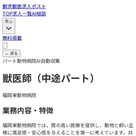
獣
求
獣医求人ポスト
TOP
求人一覧
AI相談
学ぶ
無料掲載
← 戻る
パート
動物病院
AI自動収集
獣医師（中途パート）
福岡東動物病院
業務内容・特徴
福岡東動物病院では、質の高い医療を提供し、動物と飼い主
様に満足感・安心感を与えることを第一に考えています。共