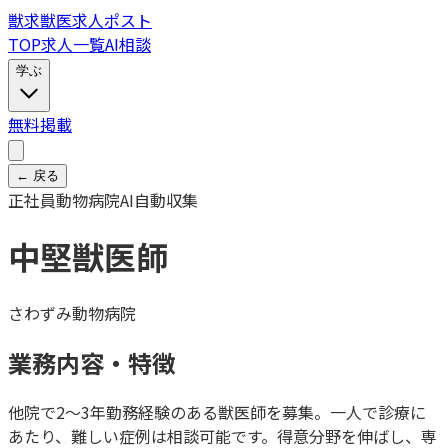
獣
求
獣医求人ポスト
TOP
求人一覧
AI相談
学ぶ
無料掲載
← 戻る
正社員
動物病院
AI自動収集
中堅獣医師
さわずみ動物病院
業務内容・特徴
他院で2～3年勤務経験のある獣医師を募集。一人で診療に
あたり、難しい症例は相談可能です。得意分野を伸ばし、専