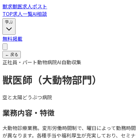
獣
求
獣医求人ポスト
TOP
求人一覧
AI相談
学ぶ
無料掲載
← 戻る
正社員・パート
動物病院
AI自動収集
獣医師（大動物部門）
空と太陽どうぶつ病院
業務内容・特徴
大動物診療業務。変形労働時間制で、曜日によって勤務時間
が異なります。各種手当や福利厚生が充実しており、セミナ