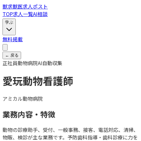
獣
求
獣医求人ポスト
TOP
求人一覧
AI相談
学ぶ
無料掲載
← 戻る
正社員
動物病院
AI自動収集
愛玩動物看護師
アミカル動物病院
業務内容・特徴
動物の診療助手、受付、一般事務、接客、電話対応、清掃、
物販、検診が主な業務です。予防歯科指導・歯科診療に力を