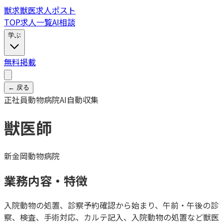
獣
求
獣医求人ポスト
TOP
求人一覧
AI相談
学ぶ
無料掲載
← 戻る
正社員
動物病院
AI自動収集
獣医師
新金岡動物病院
業務内容・特徴
入院動物の処置、診察予約確認から始まり、午前・午後の診
察、検査、手術対応、カルテ記入、入院動物の処置など獣医