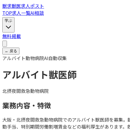
獣
求
獣医求人ポスト
TOP
求人一覧
AI相談
学ぶ
無料掲載
← 戻る
アルバイト
動物病院
AI自動収集
アルバイト獣医師
北摂夜間救急動物病院
業務内容・特徴
大阪・北摂夜間救急動物病院でのアルバイト獣医師を募集。臨
勤手当、特別期間労働割増賃金などの福利厚生があります。