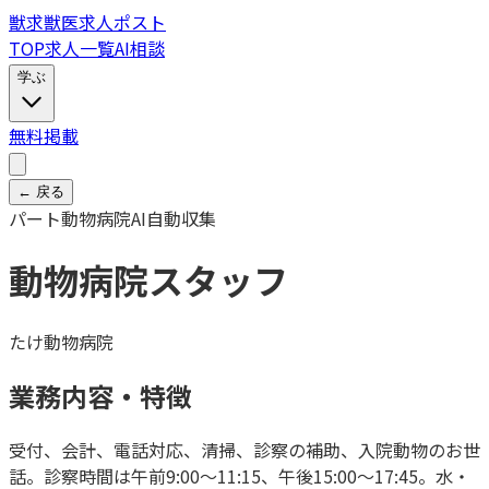
獣
求
獣医求人ポスト
TOP
求人一覧
AI相談
学ぶ
無料掲載
← 戻る
パート
動物病院
AI自動収集
動物病院スタッフ
たけ動物病院
業務内容・特徴
受付、会計、電話対応、清掃、診察の補助、入院動物のお世
話。診察時間は午前9:00～11:15、午後15:00～17:45。水・