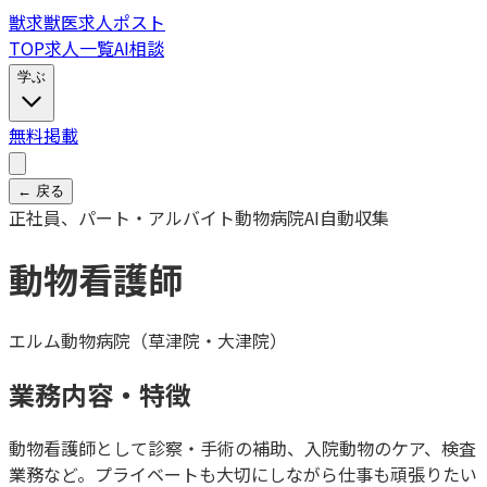
獣
求
獣医求人ポスト
TOP
求人一覧
AI相談
学ぶ
無料掲載
← 戻る
正社員、パート・アルバイト
動物病院
AI自動収集
動物看護師
エルム動物病院（草津院・大津院）
業務内容・特徴
動物看護師として診察・手術の補助、入院動物のケア、検査
業務など。プライベートも大切にしながら仕事も頑張りたい