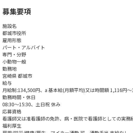
募集要項
施設名
都城市役所
雇用形態
パート・アルバイト
専門・分野
小動物一般
勤務地
宮崎県 都城市
給与
月給制:134,500円、a 基本給(月額平均)又は時間額 1,116円～1
勤務時間・休日
08:30～15:30、土日祝 休み
応募資格
看護師又は准看護師の免許、病・医院で看護師としての実務
福利厚生
雇用/労災/健康/厚生、マイカー通勤 可、通勤手当 支給なし