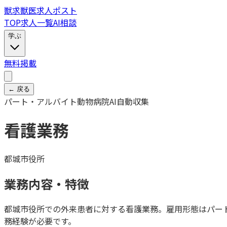
獣
求
獣医求人ポスト
TOP
求人一覧
AI相談
学ぶ
無料掲載
← 戻る
パート・アルバイト
動物病院
AI自動収集
看護業務
都城市役所
業務内容・特徴
都城市役所での外来患者に対する看護業務。雇用形態はパート・ア
務経験が必要です。