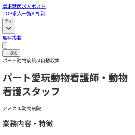
獣
求
獣医求人ポスト
TOP
求人一覧
AI相談
学ぶ
無料掲載
← 戻る
パート
動物病院
AI自動収集
パート愛玩動物看護師・動物
看護スタッフ
アミカル動物病院
業務内容・特徴