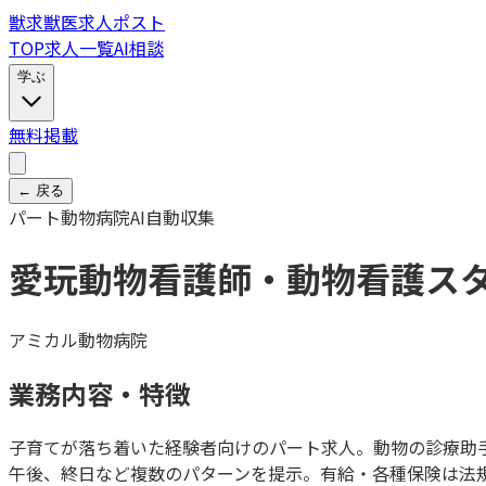
獣
求
獣医求人ポスト
TOP
求人一覧
AI相談
学ぶ
無料掲載
← 戻る
パート
動物病院
AI自動収集
愛玩動物看護師・動物看護ス
アミカル動物病院
業務内容・特徴
子育てが落ち着いた経験者向けのパート求人。動物の診療助
午後、終日など複数のパターンを提示。有給・各種保険は法