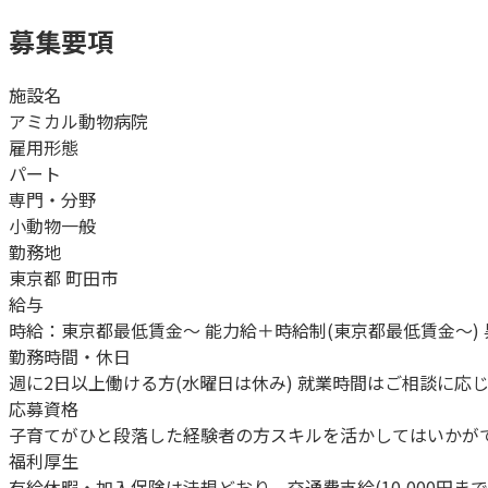
募集要項
施設名
アミカル動物病院
雇用形態
パート
専門・分野
小動物一般
勤務地
東京都 町田市
給与
時給：東京都最低賃金～ 能力給＋時給制(東京都最低賃金～) 
勤務時間・休日
週に2日以上働ける方(水曜日は休み) 就業時間はご相談に応じます。現在パ
応募資格
子育てがひと段落した経験者の方スキルを活かしてはいかが
福利厚生
有給休暇・加入保険は法規どおり。交通費支給(10,000円まで