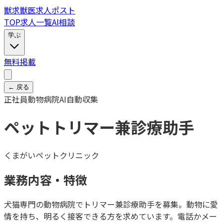
獣
求
獣医求人ポスト
TOP
求人一覧
AI相談
学ぶ
無料掲載
← 戻る
正社員
動物病院
AI自動収集
ペットトリマー兼診療助手
くまがいペットクリニック
業務内容・特徴
犬猫専門の動物病院でトリマー兼診療助手を募集。動物に愛
情を持ち、明るく接客できる方を求めています。電話かメー