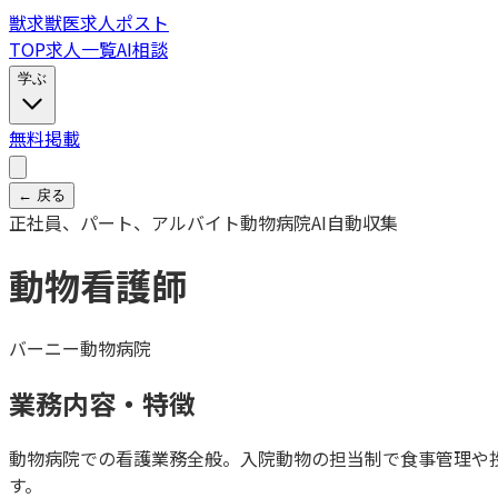
獣
求
獣医求人ポスト
TOP
求人一覧
AI相談
学ぶ
無料掲載
← 戻る
正社員、パート、アルバイト
動物病院
AI自動収集
動物看護師
バーニー動物病院
業務内容・特徴
動物病院での看護業務全般。入院動物の担当制で食事管理や
す。