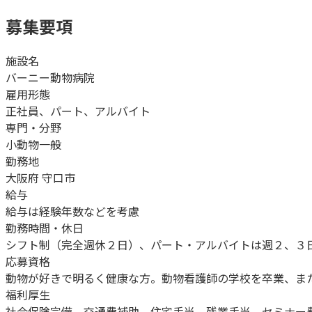
募集要項
施設名
バーニー動物病院
雇用形態
正社員、パート、アルバイト
専門・分野
小動物一般
勤務地
大阪府 守口市
給与
給与は経験年数などを考慮
勤務時間・休日
シフト制（完全週休２日）、パート・アルバイトは週２、３
応募資格
動物が好きで明るく健康な方。動物看護師の学校を卒業、ま
福利厚生
社会保険完備、交通費補助、住宅手当、残業手当、セミナー