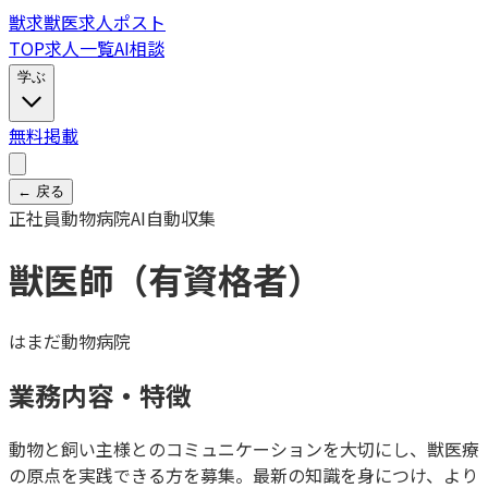
獣
求
獣医求人ポスト
TOP
求人一覧
AI相談
学ぶ
無料掲載
← 戻る
正社員
動物病院
AI自動収集
獣医師（有資格者）
はまだ動物病院
業務内容・特徴
動物と飼い主様とのコミュニケーションを大切にし、獣医療
の原点を実践できる方を募集。最新の知識を身につけ、より