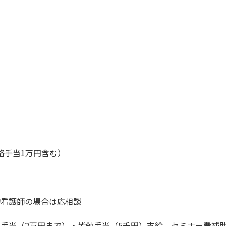
（資格手当1万円含む）
物看護師の場合は応相談
手当（2万円まで）・皆勤手当（5千円）支給、セミナー費補