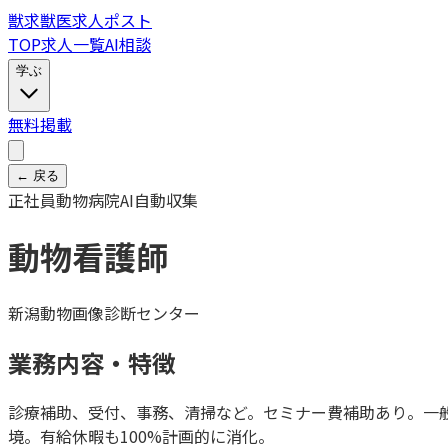
獣
求
獣医求人ポスト
TOP
求人一覧
AI相談
学ぶ
無料掲載
← 戻る
正社員
動物病院
AI自動収集
動物看護師
新潟動物画像診断センター
業務内容・特徴
診療補助、受付、事務、清掃など。セミナー費補助あり。一
境。有給休暇も100%計画的に消化。