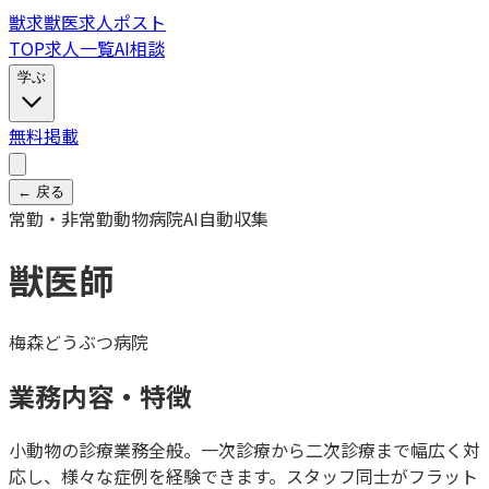
獣
求
獣医求人ポスト
TOP
求人一覧
AI相談
学ぶ
無料掲載
← 戻る
常勤・非常勤
動物病院
AI自動収集
獣医師
梅森どうぶつ病院
業務内容・特徴
小動物の診療業務全般。一次診療から二次診療まで幅広く対
応し、様々な症例を経験できます。スタッフ同士がフラット