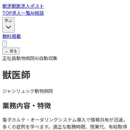
獣
求
獣医求人ポスト
TOP
求人一覧
AI相談
学ぶ
無料掲載
← 戻る
正社員
動物病院
AI自動収集
獣医師
ジャンリュック動物病院
業務内容・特徴
電子カルテ・オーダリングシステム導入で情報共有が迅速。
多くの症例を学べます。適正な勤務時間、残業代、有給取得