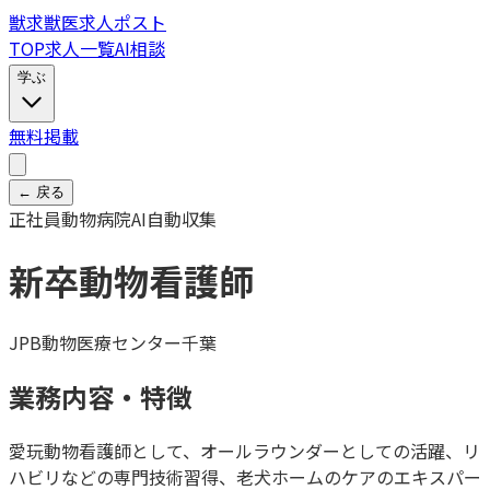
獣
求
獣医求人ポスト
TOP
求人一覧
AI相談
学ぶ
無料掲載
← 戻る
正社員
動物病院
AI自動収集
新卒動物看護師
JPB動物医療センター千葉
業務内容・特徴
愛玩動物看護師として、オールラウンダーとしての活躍、リ
ハビリなどの専門技術習得、老犬ホームのケアのエキスパー