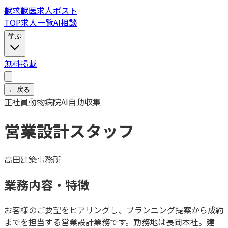
獣
求
獣医求人ポスト
TOP
求人一覧
AI相談
学ぶ
無料掲載
← 戻る
正社員
動物病院
AI自動収集
営業設計スタッフ
高田建築事務所
業務内容・特徴
お客様のご要望をヒアリングし、プランニング提案から成約
までを担当する営業設計業務です。勤務地は長岡本社。建