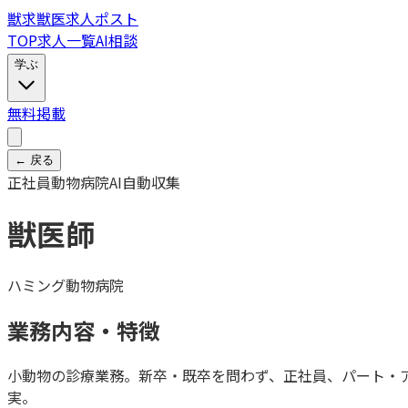
獣
求
獣医求人ポスト
TOP
求人一覧
AI相談
学ぶ
無料掲載
← 戻る
正社員
動物病院
AI自動収集
獣医師
ハミング動物病院
業務内容・特徴
小動物の診療業務。新卒・既卒を問わず、正社員、パート・
実。