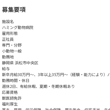
募集要項
施設名
ハミング動物病院
雇用形態
正社員
専門・分野
小動物一般
勤務地
静岡県 浜松市中央区
給与
新卒月給30万円～、3年以上35万円～（経験・能力により）パ
勤務時間・休日
週休2日、有給休暇、夏期・冬期休暇あり
応募資格
獣医師免許
福利厚生
賞与、雇用、労災保険、社会保険、厚生年金、住宅手当、生