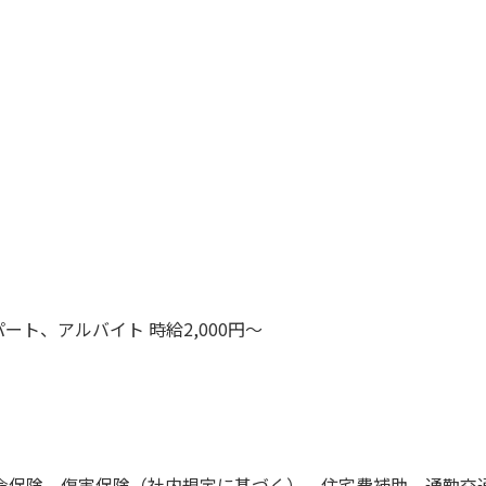
ート、アルバイト 時給2,000円～
命保険、傷害保険（社内規定に基づく）、住宅費補助、通勤交