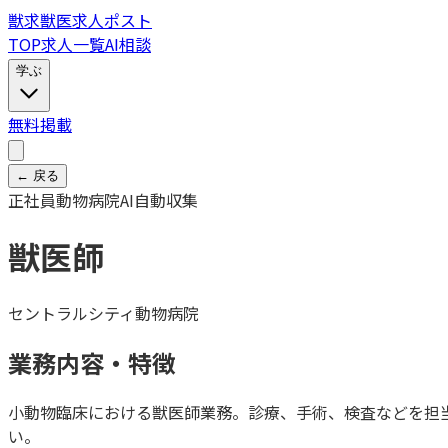
獣
求
獣医求人ポスト
TOP
求人一覧
AI相談
学ぶ
無料掲載
← 戻る
正社員
動物病院
AI自動収集
獣医師
セントラルシティ動物病院
業務内容・特徴
小動物臨床における獣医師業務。診療、手術、検査などを担
い。