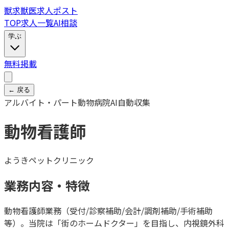
獣
求
獣医求人ポスト
TOP
求人一覧
AI相談
学ぶ
無料掲載
← 戻る
アルバイト・パート
動物病院
AI自動収集
動物看護師
ようきペットクリニック
業務内容・特徴
動物看護師業務（受付/診察補助/会計/調剤補助/手術補助
等）。当院は「街のホームドクター」を目指し、内視鏡外科