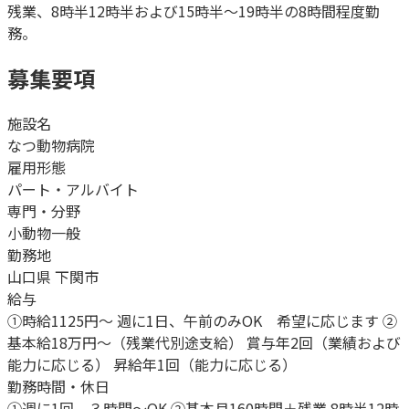
残業、8時半12時半および15時半〜19時半の8時間程度勤
務。
募集要項
施設名
なつ動物病院
雇用形態
パート・アルバイト
専門・分野
小動物一般
勤務地
山口県 下関市
給与
①時給1125円〜 週に1日、午前のみOK 希望に応じます ②
基本給18万円〜（残業代別途支給） 賞与年2回（業績および
能力に応じる） 昇給年1回（能力に応じる）
勤務時間・休日
①週に1回、３時間〜OK ②基本月160時間＋残業 8時半12時