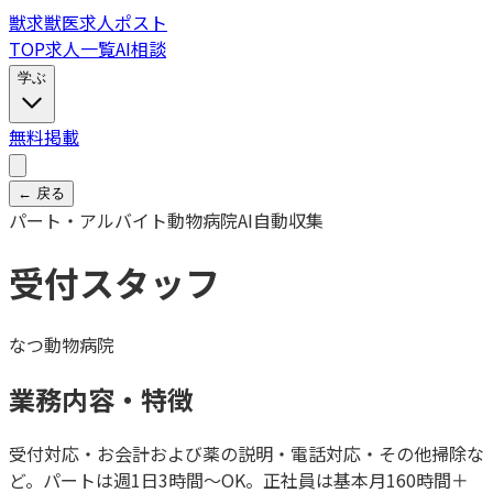
獣
求
獣医求人ポスト
TOP
求人一覧
AI相談
学ぶ
無料掲載
← 戻る
パート・アルバイト
動物病院
AI自動収集
受付スタッフ
なつ動物病院
業務内容・特徴
受付対応・お会計および薬の説明・電話対応・その他掃除な
ど。パートは週1日3時間〜OK。正社員は基本月160時間＋