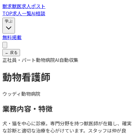
獣
求
獣医求人ポスト
TOP
求人一覧
AI相談
学ぶ
無料掲載
← 戻る
正社員・パート
動物病院
AI自動収集
動物看護師
ウッディ動物病院
業務内容・特徴
犬・猫を中心に診療。専門分野を持つ獣医師が在籍し、確実
な診断と適切な治療を心がけています。スタッフは仲が良