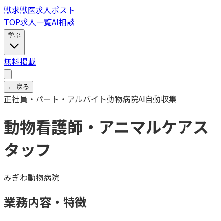
獣
求
獣医求人ポスト
TOP
求人一覧
AI相談
学ぶ
無料掲載
← 戻る
正社員・パート・アルバイト
動物病院
AI自動収集
動物看護師・アニマルケアス
タッフ
みぎわ動物病院
業務内容・特徴