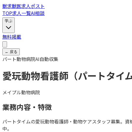
獣
求
獣医求人ポスト
TOP
求人一覧
AI相談
学ぶ
無料掲載
← 戻る
パート
動物病院
AI自動収集
愛玩動物看護師（パートタイ
メイプル動物病院
業務内容・特徴
パートタイムの愛玩動物看護師・動物ケアスタッフ募集。資格
中。