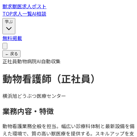
獣
求
獣医求人ポスト
TOP
求人一覧
AI相談
学ぶ
無料掲載
← 戻る
正社員
動物病院
AI自動収集
動物看護師（正社員）
横浜旭どうぶつ医療センター
業務内容・特徴
動物看護業務全般を担当。幅広い診療科体制と最新設備を備
えた環境で、質の高い獣医療を提供する。スキルアップを支