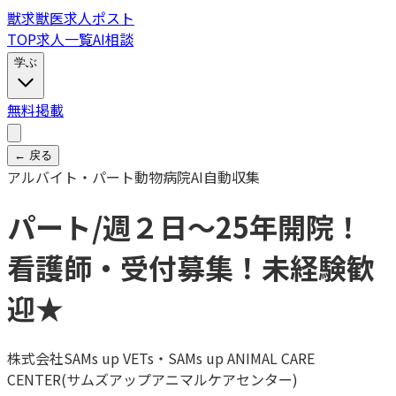
獣
求
獣医求人ポスト
TOP
求人一覧
AI相談
学ぶ
無料掲載
← 戻る
アルバイト・パート
動物病院
AI自動収集
パート/週２日～25年開院！
看護師・受付募集！未経験歓
迎★
株式会社SAMs up VETs・SAMs up ANIMAL CARE
CENTER(サムズアップアニマルケアセンター)