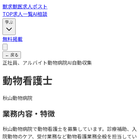
獣
求
獣医求人ポスト
TOP
求人一覧
AI相談
学ぶ
無料掲載
← 戻る
正社員、アルバイト
動物病院
AI自動収集
動物看護士
秋山動物病院
業務内容・特徴
秋山動物病院で動物看護士を募集しています。診療補助、入
院動物のケア、受付業務など動物看護業務全般を担当してい