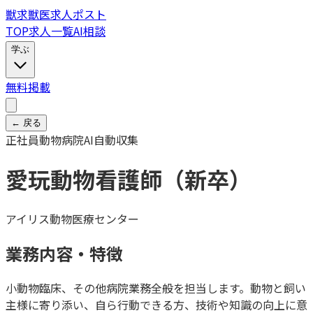
獣
求
獣医求人ポスト
TOP
求人一覧
AI相談
学ぶ
無料掲載
← 戻る
正社員
動物病院
AI自動収集
愛玩動物看護師（新卒）
アイリス動物医療センター
業務内容・特徴
小動物臨床、その他病院業務全般を担当します。動物と飼い
主様に寄り添い、自ら行動できる方、技術や知識の向上に意