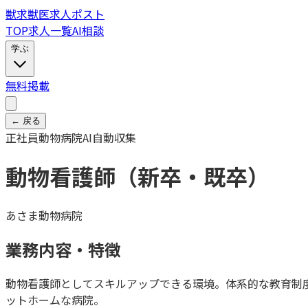
獣
求
獣医求人ポスト
TOP
求人一覧
AI相談
学ぶ
無料掲載
← 戻る
正社員
動物病院
AI自動収集
動物看護師（新卒・既卒）
あさま動物病院
業務内容・特徴
動物看護師としてスキルアップできる環境。体系的な教育制
ットホームな病院。