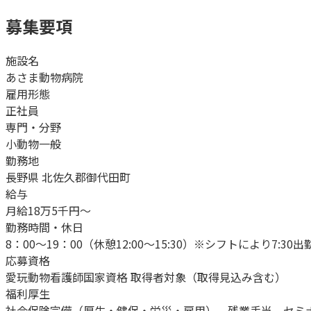
募集要項
施設名
あさま動物病院
雇用形態
正社員
専門・分野
小動物一般
勤務地
長野県 北佐久郡御代田町
給与
月給18万5千円〜
勤務時間・休日
8：00～19：00（休憩12:00～15:30）※シフトにより7:3
応募資格
愛玩動物看護師国家資格 取得者対象（取得見込み含む）
福利厚生
社会保険完備（厚生・健保・労災・雇用）、残業手当、セミ