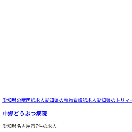
愛知県
の
獣医師
求人
愛知県
の
動物看護師
求人
愛知県
の
トリマ
中郷どうぶつ病院
愛知県
名古屋市
7
件の求人