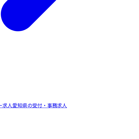
ー
求人
愛知県
の
受付・事務
求人