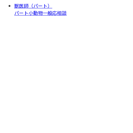
獣医師（パート）
パート
小動物一般
応相談