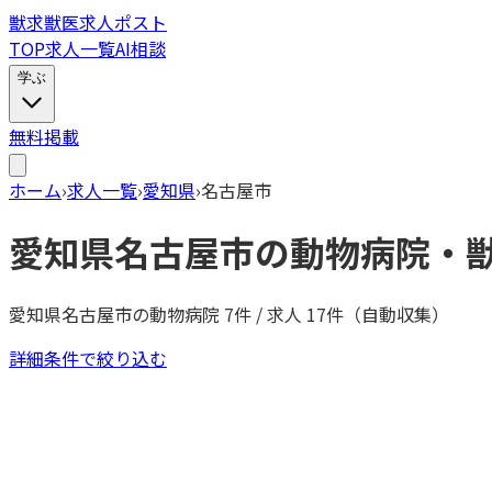
獣
求
獣医求人ポスト
TOP
求人一覧
AI相談
学ぶ
無料掲載
ホーム
›
求人一覧
›
愛知県
›
名古屋市
愛知県
名古屋市
の動物病院・
愛知県
名古屋市
の動物病院
7
件 / 求人
17
件（自動収集）
詳細条件で絞り込む