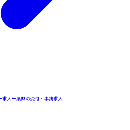
ー
求人
千葉県
の
受付・事務
求人