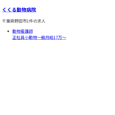
くくる動物病院
千葉県
野田市
1
件の求人
動物看護師
正社員
小動物一般
月給17万〜