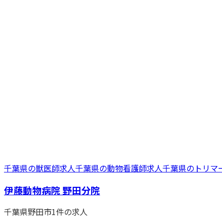
千葉県
の
獣医師
求人
千葉県
の
動物看護師
求人
千葉県
の
トリマ
伊藤動物病院 野田分院
千葉県
野田市
1
件の求人