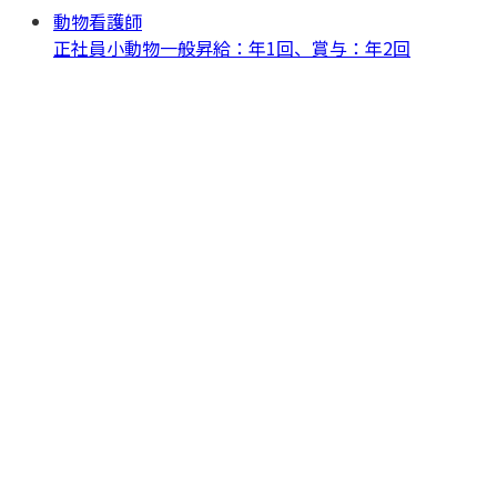
動物看護師
正社員
小動物一般
昇給：年1回、賞与：年2回