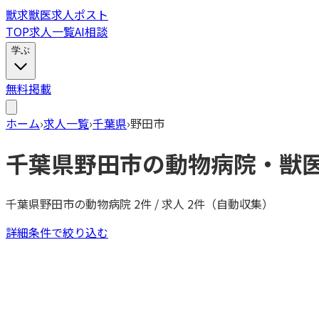
獣
求
獣医求人ポスト
TOP
求人一覧
AI相談
学ぶ
無料掲載
ホーム
›
求人一覧
›
千葉県
›
野田市
千葉県
野田市
の動物病院・獣
千葉県
野田市
の動物病院
2
件 / 求人
2
件（自動収集）
詳細条件で絞り込む