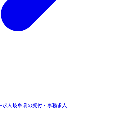
ー
求人
岐阜県
の
受付・事務
求人