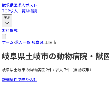
獣
求
獣医求人ポスト
TOP
求人一覧
AI相談
学ぶ
無料掲載
ホーム
›
求人一覧
›
岐阜県
›
土岐市
岐阜県
土岐市
の動物病院・獣
岐阜県
土岐市
の動物病院
2
件 / 求人
7
件（自動収集）
詳細条件で絞り込む