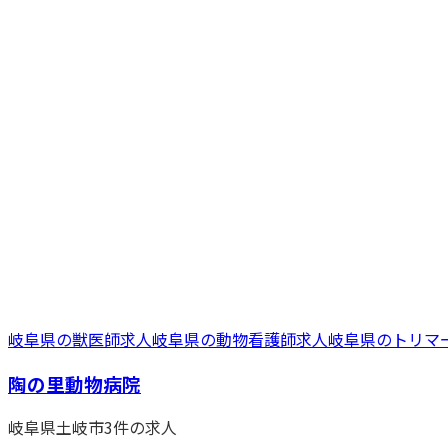
岐阜県
の
獣医師
求人
岐阜県
の
動物看護師
求人
岐阜県
の
トリマ
陶の里動物病院
岐阜県
土岐市
3
件の求人