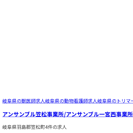
岐阜県
の
獣医師
求人
岐阜県
の
動物看護師
求人
岐阜県
の
トリマ
アンサンブル笠松事業所/アンサンブル一宮西事業所
岐阜県
羽島郡笠松町
4
件の求人