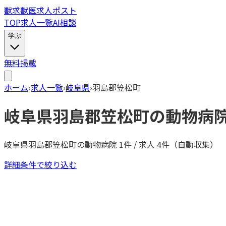
獣
求
獣医求人ポスト
TOP
求人一覧
AI相談
学ぶ
無料掲載
ホーム
›
求人一覧
›
岐阜県
›
羽島郡笠松町
岐阜県
羽島郡笠松町
の動物病
岐阜県
羽島郡笠松町
の動物病院
1
件 / 求人
4
件（自動収集）
詳細条件で絞り込む