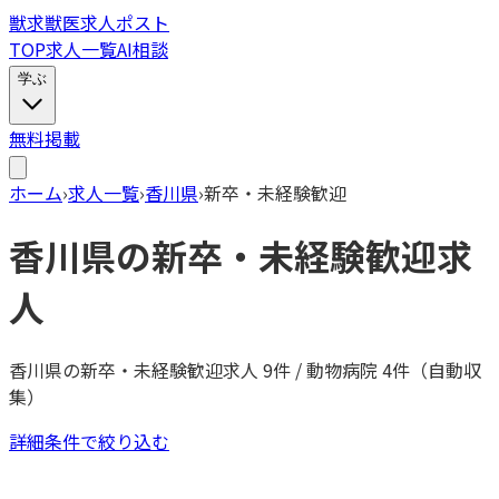
獣
求
獣医求人ポスト
TOP
求人一覧
AI相談
学ぶ
無料掲載
ホーム
›
求人一覧
›
香川県
›
新卒・未経験歓迎
香川県
の
新卒・未経験歓迎
求
人
香川県
の
新卒・未経験歓迎
求人
9
件 / 動物病院
4
件（自動収
集）
詳細条件で絞り込む