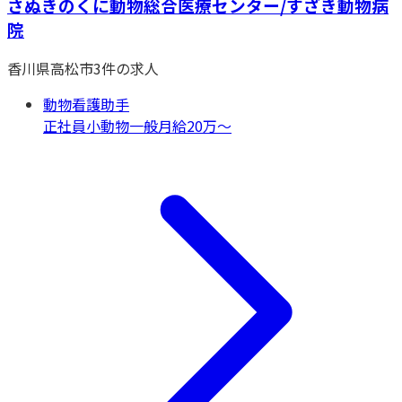
さぬきのくに動物総合医療センター/すざき動物病
院
香川県
高松市
3
件の求人
動物看護助手
正社員
小動物一般
月給20万〜