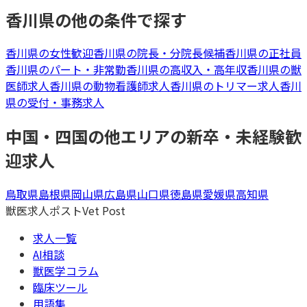
香川県
の他の条件で探す
香川県
の
女性歓迎
香川県
の
院長・分院長候補
香川県
の
正社員
香川県
の
パート・非常勤
香川県
の
高収入・高年収
香川県
の
獣
医師
求人
香川県
の
動物看護師
求人
香川県
の
トリマー
求人
香川
県
の
受付・事務
求人
中国・四国
の他エリアの
新卒・未経験歓
迎
求人
鳥取県
島根県
岡山県
広島県
山口県
徳島県
愛媛県
高知県
獣医求人ポスト
Vet Post
求人一覧
AI相談
獣医学コラム
臨床ツール
用語集