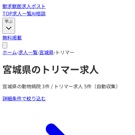
獣
求
獣医求人ポスト
TOP
求人一覧
AI相談
学ぶ
無料掲載
ホーム
›
求人一覧
›
宮城県
›
トリマー
宮城県
の
トリマー
求人
宮城県
の動物病院
3
件 /
トリマー
求人
5
件（自動収集）
詳細条件で絞り込む