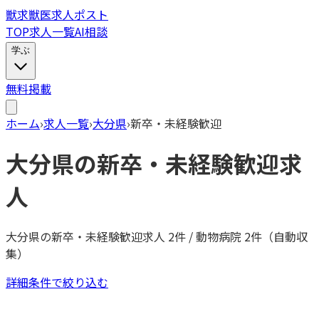
獣
求
獣医求人ポスト
TOP
求人一覧
AI相談
学ぶ
無料掲載
ホーム
›
求人一覧
›
大分県
›
新卒・未経験歓迎
大分県
の
新卒・未経験歓迎
求
人
大分県
の
新卒・未経験歓迎
求人
2
件 / 動物病院
2
件（自動収
集）
詳細条件で絞り込む