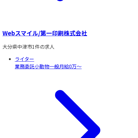
Webスマイル/第一印刷株式会社
大分県
中津市
1
件の求人
ライター
業務委託
小動物一般
月給0万〜