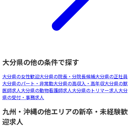
大分県
の他の条件で探す
大分県
の
女性歓迎
大分県
の
院長・分院長候補
大分県
の
正社員
大分県
の
パート・非常勤
大分県
の
高収入・高年収
大分県
の
獣
医師
求人
大分県
の
動物看護師
求人
大分県
の
トリマー
求人
大分
県
の
受付・事務
求人
九州・沖縄
の他エリアの
新卒・未経験歓
迎
求人