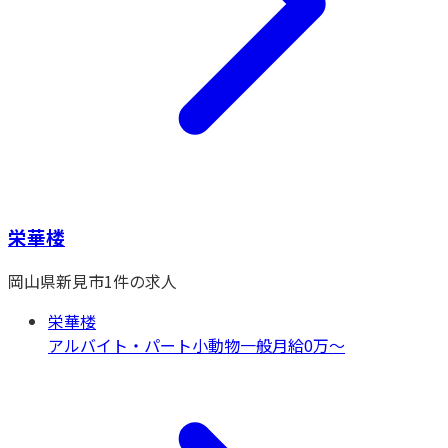
栄華楼
岡山県
新見市
1
件の求人
栄華楼
アルバイト・パート
小動物一般
月給0万〜