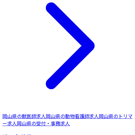
岡山県
の
獣医師
求人
岡山県
の
動物看護師
求人
岡山県
の
トリマ
ー
求人
岡山県
の
受付・事務
求人