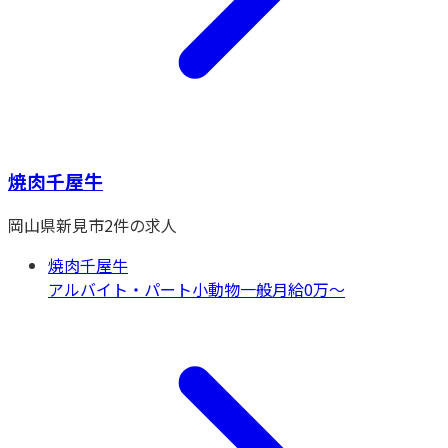
焼肉千屋牛
岡山県
新見市
2
件の求人
焼肉千屋牛
アルバイト・パート
小動物一般
月給0万〜