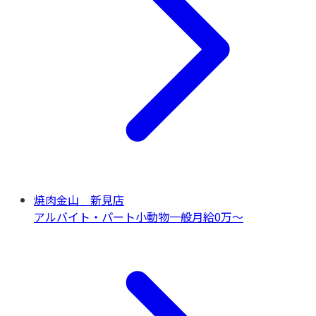
焼肉金山 新見店
アルバイト・パート
小動物一般
月給0万〜