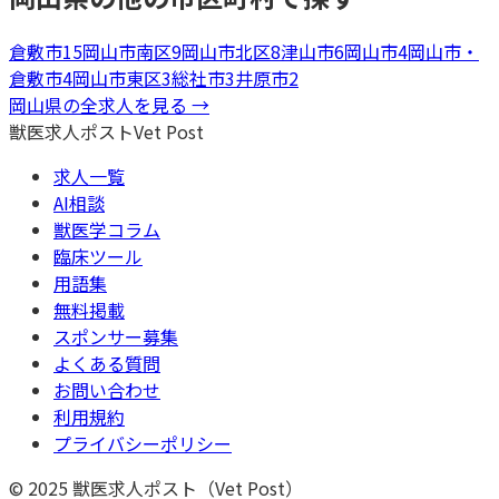
倉敷市
15
岡山市南区
9
岡山市北区
8
津山市
6
岡山市
4
岡山市・
倉敷市
4
岡山市東区
3
総社市
3
井原市
2
岡山県
の全求人を見る →
獣医求人ポスト
Vet Post
求人一覧
AI相談
獣医学コラム
臨床ツール
用語集
無料掲載
スポンサー募集
よくある質問
お問い合わせ
利用規約
プライバシーポリシー
© 2025 獣医求人ポスト（Vet Post）