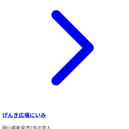
げんき広場にいみ
岡山県
新見市
1
件の求人