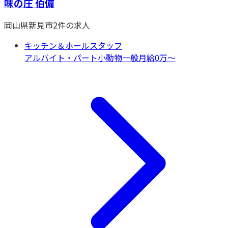
味の庄 伯備
岡山県
新見市
2
件の求人
キッチン＆ホールスタッフ
アルバイト・パート
小動物一般
月給0万〜