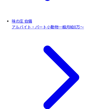
味の庄 伯備
アルバイト・パート
小動物一般
月給0万〜