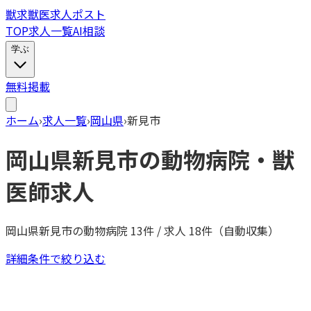
獣
求
獣医求人ポスト
TOP
求人一覧
AI相談
学ぶ
無料掲載
ホーム
›
求人一覧
›
岡山県
›
新見市
岡山県
新見市
の動物病院・獣
医師求人
岡山県
新見市
の動物病院
13
件 / 求人
18
件（自動収集）
詳細条件で絞り込む