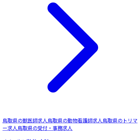
鳥取県
の
獣医師
求人
鳥取県
の
動物看護師
求人
鳥取県
の
トリマ
ー
求人
鳥取県
の
受付・事務
求人