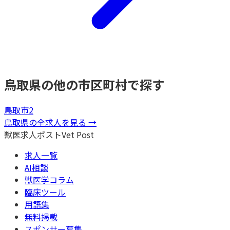
鳥取県
の他の市区町村で探す
鳥取市
2
鳥取県
の全求人を見る →
獣医求人ポスト
Vet Post
求人一覧
AI相談
獣医学コラム
臨床ツール
用語集
無料掲載
スポンサー募集