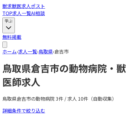
獣
求
獣医求人ポスト
TOP
求人一覧
AI相談
学ぶ
無料掲載
ホーム
›
求人一覧
›
鳥取県
›
倉吉市
鳥取県
倉吉市
の動物病院・獣
医師求人
鳥取県
倉吉市
の動物病院
3
件 / 求人
10
件（自動収集）
詳細条件で絞り込む