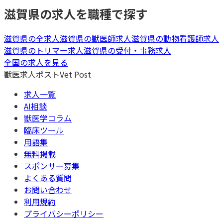
滋賀県
の求人を職種で探す
滋賀県
の全求人
滋賀県
の
獣医師
求人
滋賀県
の
動物看護師
求人
滋賀県
の
トリマー
求人
滋賀県
の
受付・事務
求人
全国の求人を見る
獣医求人ポスト
Vet Post
求人一覧
AI相談
獣医学コラム
臨床ツール
用語集
無料掲載
スポンサー募集
よくある質問
お問い合わせ
利用規約
プライバシーポリシー