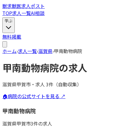
獣
求
獣医求人ポスト
TOP
求人一覧
AI相談
学ぶ
無料掲載
ホーム
›
求人一覧
›
滋賀県
›
甲南動物病院
甲南動物病院
の求人
滋賀県甲賀市
・
求人
3
件（自動収集）
🏠
病院の公式サイトを見る ↗
甲南動物病院
滋賀県
甲賀市
3
件の求人