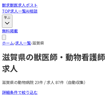
獣
求
獣医求人ポスト
TOP
求人一覧
AI相談
学ぶ
無料掲載
ホーム
›
求人一覧
›
滋賀県
滋賀県
の獣医師・動物看護師
求人
滋賀県
の動物病院
23
件 / 求人
87
件（自動収集）
詳細条件で絞り込む