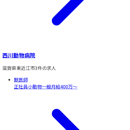
西川動物病院
滋賀県
東近江市
3
件の求人
獣医師
正社員
小動物一般
月給400万〜