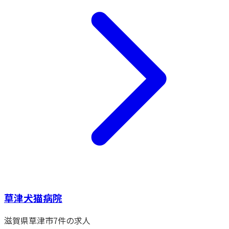
草津犬猫病院
滋賀県
草津市
7
件の求人