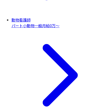
動物看護師
パート
小動物一般
月給0万〜