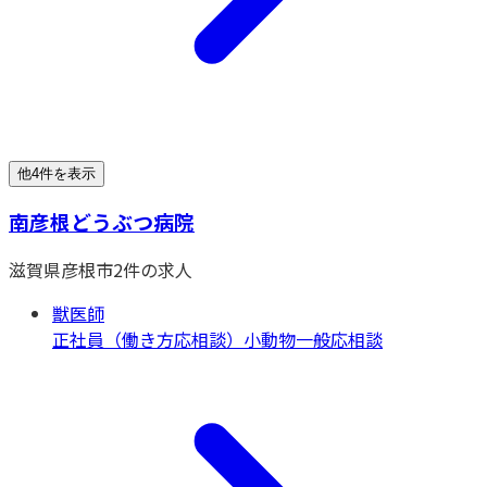
他4件を表示
南彦根どうぶつ病院
滋賀県
彦根市
2
件の求人
獣医師
正社員（働き方応相談）
小動物一般
応相談