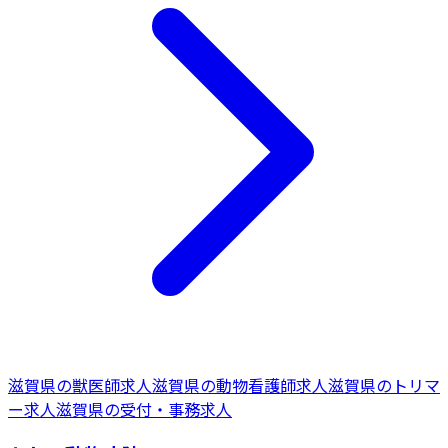
滋賀県
の
獣医師
求人
滋賀県
の
動物看護師
求人
滋賀県
の
トリマ
ー
求人
滋賀県
の
受付・事務
求人