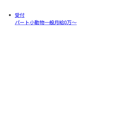
受付
パート
小動物一般
月給0万〜