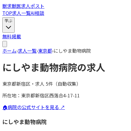
獣
求
獣医求人ポスト
TOP
求人一覧
AI相談
学ぶ
無料掲載
ホーム
›
求人一覧
›
東京都
›
にしやま動物病院
にしやま動物病院
の求人
東京都新宿区
・
求人
5
件（自動収集）
所在地：
東京都新宿区西落合4-17-11
🏠
病院の公式サイトを見る ↗
にしやま動物病院