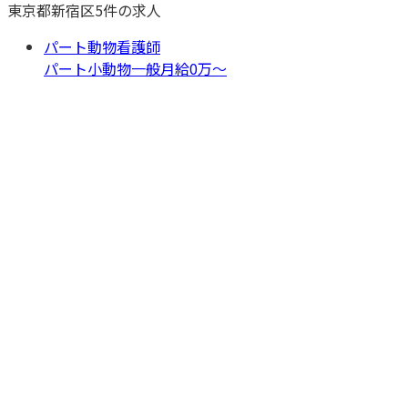
東京都
新宿区
5
件の求人
パート動物看護師
パート
小動物一般
月給0万〜