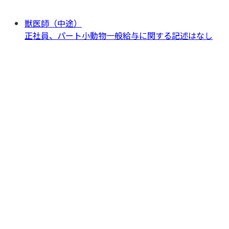
獣医師（中途）
正社員、パート
小動物一般
給与に関する記述はなし