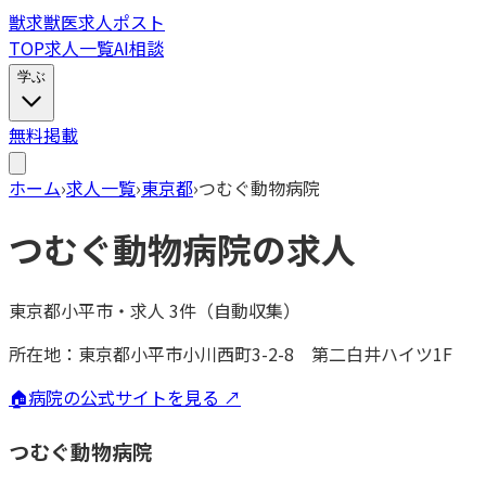
獣
求
獣医求人ポスト
TOP
求人一覧
AI相談
学ぶ
無料掲載
ホーム
›
求人一覧
›
東京都
›
つむぐ動物病院
つむぐ動物病院
の求人
東京都小平市
・
求人
3
件（自動収集）
所在地：
東京都小平市小川西町3-2-8 第二白井ハイツ1F
🏠
病院の公式サイトを見る ↗
つむぐ動物病院