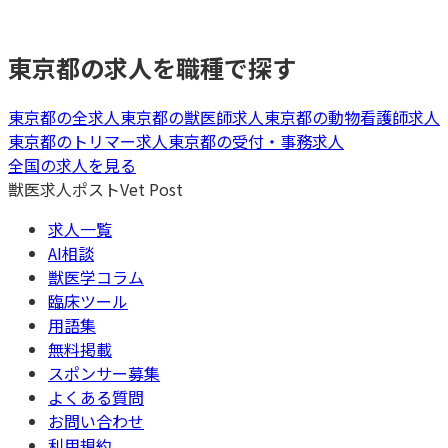
東京都
の求人を職種で探す
東京都
の全求人
東京都
の
獣医師
求人
東京都
の
動物看護師
求人
東京都
の
トリマー
求人
東京都
の
受付・事務
求人
全国の求人を見る
獣医求人ポスト
Vet Post
求人一覧
AI相談
獣医学コラム
臨床ツール
用語集
無料掲載
スポンサー募集
よくある質問
お問い合わせ
利用規約