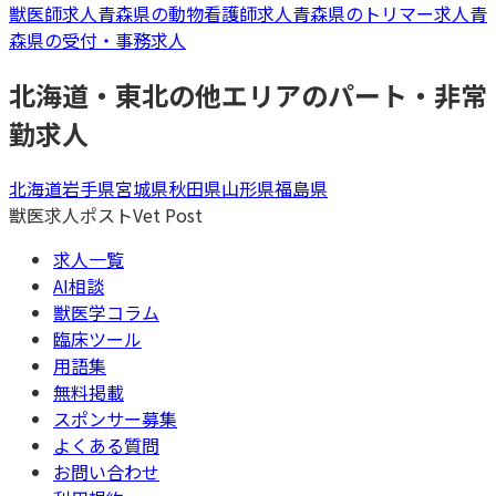
獣医師
求人
青森県
の
動物看護師
求人
青森県
の
トリマー
求人
青
森県
の
受付・事務
求人
北海道・東北
の他エリアの
パート・非常
勤
求人
北海道
岩手県
宮城県
秋田県
山形県
福島県
獣医求人ポスト
Vet Post
求人一覧
AI相談
獣医学コラム
臨床ツール
用語集
無料掲載
スポンサー募集
よくある質問
お問い合わせ