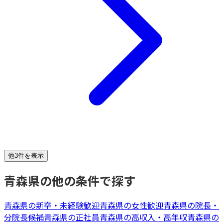
他3件を表示
青森県
の他の条件で探す
青森県
の
新卒・未経験歓迎
青森県
の
女性歓迎
青森県
の
院長・
分院長候補
青森県
の
正社員
青森県
の
高収入・高年収
青森県
の