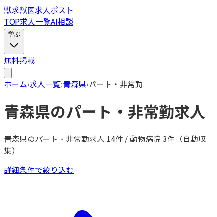
獣
求
獣医求人ポスト
TOP
求人一覧
AI相談
学ぶ
無料掲載
ホーム
›
求人一覧
›
青森県
›
パート・非常勤
青森県
の
パート・非常勤
求人
青森県
の
パート・非常勤
求人
14
件 / 動物病院
3
件（自動収
集）
詳細条件で絞り込む