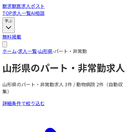
獣
求
獣医求人ポスト
TOP
求人一覧
AI相談
学ぶ
無料掲載
ホーム
›
求人一覧
›
山形県
›
パート・非常勤
山形県
の
パート・非常勤
求人
山形県
の
パート・非常勤
求人
3
件 / 動物病院
2
件（自動収
集）
詳細条件で絞り込む