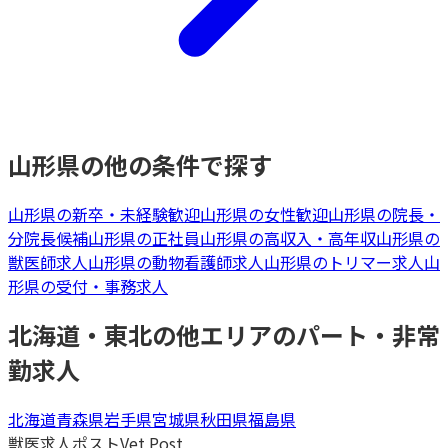
山形県
の他の条件で探す
山形県
の
新卒・未経験歓迎
山形県
の
女性歓迎
山形県
の
院長・
分院長候補
山形県
の
正社員
山形県
の
高収入・高年収
山形県
の
獣医師
求人
山形県
の
動物看護師
求人
山形県
の
トリマー
求人
山
形県
の
受付・事務
求人
北海道・東北
の他エリアの
パート・非常
勤
求人
北海道
青森県
岩手県
宮城県
秋田県
福島県
獣医求人ポスト
Vet Post