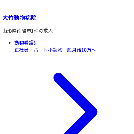
大竹動物病院
山形県
南陽市
1
件の求人
動物看護師
正社員・パート
小動物一般
月給18万〜