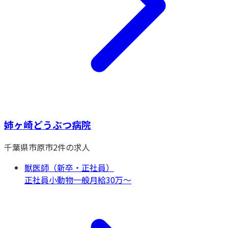
姉ヶ崎どうぶつ病院
千葉県
市原市
2
件の求人
獣医師（新卒・正社員）
正社員
小動物一般
月給30万〜