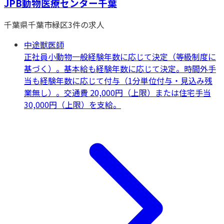
JPB動物医療センター千葉
千葉県
千葉市緑区
3
件の求人
中途獣医師
正社員
小動物一般
経験年数に応じて決定（等級制度に
基づく）。基本給も経験年数に応じて決定。時間外手
当も経験年数に応じて付与（1分単位付与・見込み残
業無し）。交通費 20,000円（上限）または住宅手当
30,000円（上限）を支給。