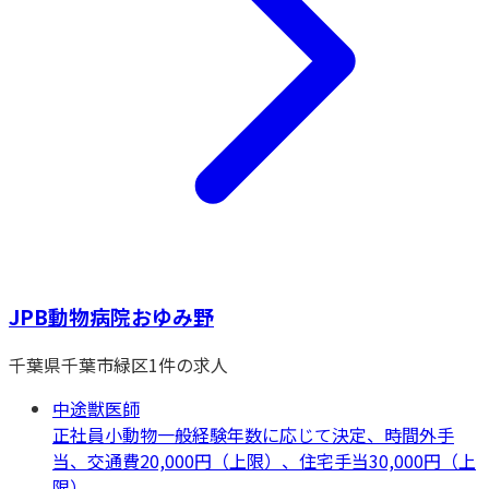
JPB動物病院おゆみ野
千葉県
千葉市緑区
1
件の求人
中途獣医師
正社員
小動物一般
経験年数に応じて決定、時間外手
当、交通費20,000円（上限）、住宅手当30,000円（上
限）