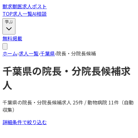
獣
求
獣医求人ポスト
TOP
求人一覧
AI相談
学ぶ
無料掲載
ホーム
›
求人一覧
›
千葉県
›
院長・分院長候補
千葉県
の
院長・分院長候補
求
人
千葉県
の
院長・分院長候補
求人
25
件 / 動物病院
11
件（自動
収集）
詳細条件で絞り込む