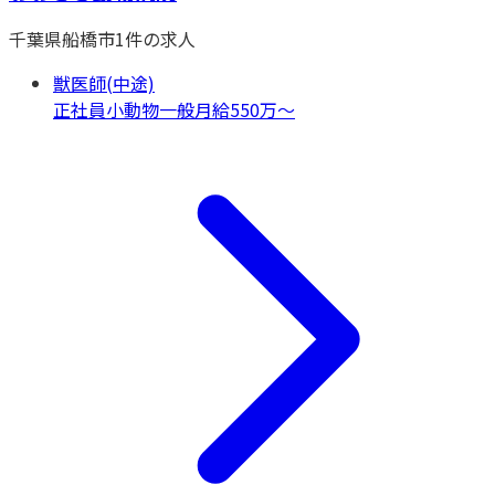
千葉県
船橋市
1
件の求人
獣医師(中途)
正社員
小動物一般
月給550万〜