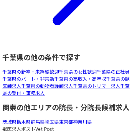
千葉県
の他の条件で探す
千葉県
の
新卒・未経験歓迎
千葉県
の
女性歓迎
千葉県
の
正社員
千葉県
の
パート・非常勤
千葉県
の
高収入・高年収
千葉県
の
獣
医師
求人
千葉県
の
動物看護師
求人
千葉県
の
トリマー
求人
千葉
県
の
受付・事務
求人
関東
の他エリアの
院長・分院長候補
求人
茨城県
栃木県
群馬県
埼玉県
東京都
神奈川県
獣医求人ポスト
Vet Post