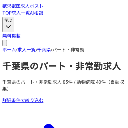
獣
求
獣医求人ポスト
TOP
求人一覧
AI相談
学ぶ
無料掲載
ホーム
›
求人一覧
›
千葉県
›
パート・非常勤
千葉県
の
パート・非常勤
求人
千葉県
の
パート・非常勤
求人
85
件 / 動物病院
40
件（自動収
集）
詳細条件で絞り込む