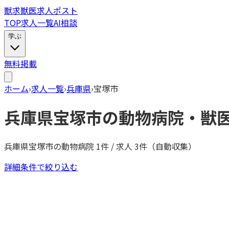
獣
求
獣医求人ポスト
TOP
求人一覧
AI相談
学ぶ
無料掲載
ホーム
›
求人一覧
›
兵庫県
›
宝塚市
兵庫県
宝塚市
の動物病院・獣
兵庫県
宝塚市
の動物病院
1
件 / 求人
3
件（自動収集）
詳細条件で絞り込む