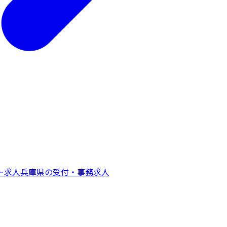
ー
求人
兵庫県
の
受付・事務
求人