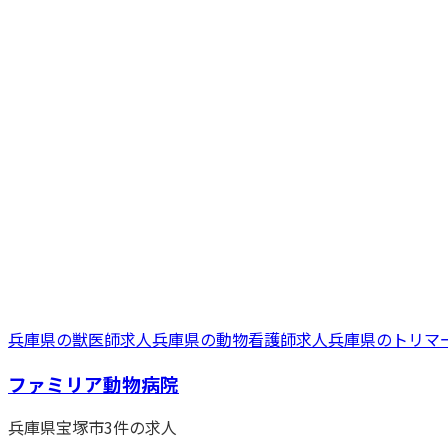
兵庫県
の
獣医師
求人
兵庫県
の
動物看護師
求人
兵庫県
の
トリマ
ファミリア動物病院
兵庫県
宝塚市
3
件の求人